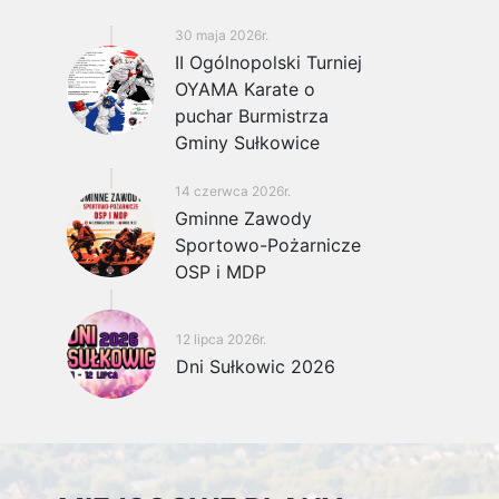
30 maja 2026r.
II Ogólnopolski Turniej
OYAMA Karate o
puchar Burmistrza
Gminy Sułkowice
14 czerwca 2026r.
Gminne Zawody
Sportowo-Pożarnicze
OSP i MDP
12 lipca 2026r.
Dni Sułkowic 2026