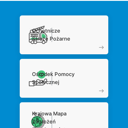
Ochotnicze
Straże Pożarne
Ośrodek Pomocy
Społecznej
Krajowa Mapa
Zagrożeń