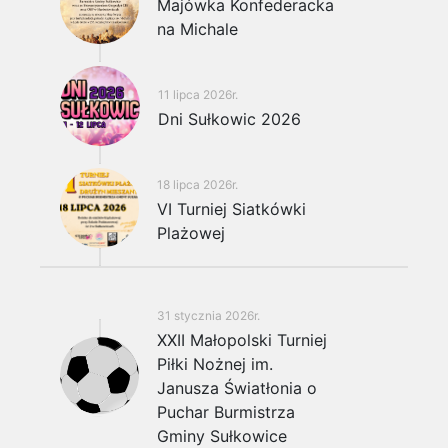
Majówka Konfederacka
na Michale
11 lipca 2026r.
Dni Sułkowic 2026
18 lipca 2026r.
VI Turniej Siatkówki
Plażowej
31 stycznia 2026r.
XXII Małopolski Turniej
Piłki Nożnej im.
Janusza Światłonia o
Puchar Burmistrza
Gminy Sułkowice