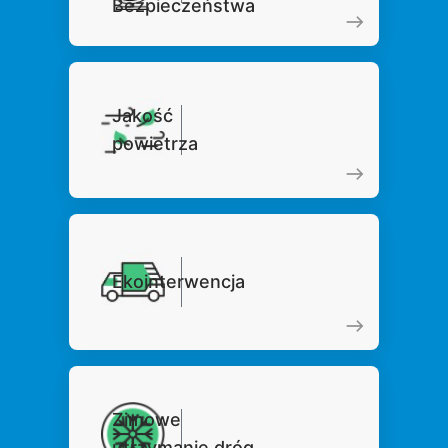
Bezpieczeństwa
Jakość
powietrza
Ekointerwencja
Zimowe
utrzymanie dróg